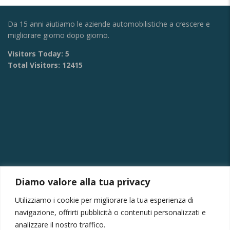
Da 15 anni aiutiamo le aziende automobilistiche a crescere e
migliorare giorno dopo giorno.
Visitors Today:
5
Total Visitors:
12415
Diamo valore alla tua privacy
CONTATTI
Utilizziamo i cookie per migliorare la tua esperienza di
Via Provinciale Montagna Spaccata 228/H Napoli
navigazione, offrirti pubblicità o contenuti personalizzati e
Raffaele +39 3282694809
analizzare il nostro traffico.