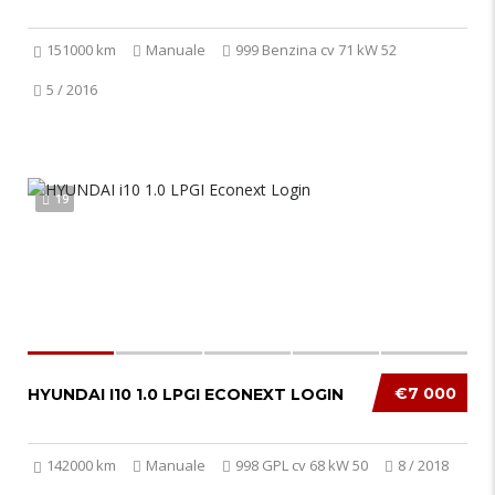
151000 km
Manuale
999 Benzina cv 71 kW 52
5 / 2016
19
€7 000
HYUNDAI I10 1.0 LPGI ECONEXT LOGIN
142000 km
Manuale
998 GPL cv 68 kW 50
8 / 2018