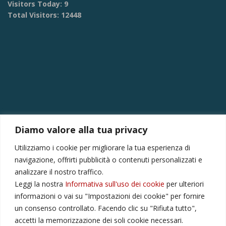
Visitors Today:
9
Total Visitors:
12448
Diamo valore alla tua privacy
CONTATTI
Utilizziamo i cookie per migliorare la tua esperienza di
Via Provinciale Montagna Spaccata 228/H Napoli
navigazione, offrirti pubblicità o contenuti personalizzati e
Raffaele +39 3282694809
analizzare il nostro traffico.
Leggi la nostra
Informativa sull'uso dei cookie
per ulteriori
r.colamussi@gmail.com
informazioni o vai su "Impostazioni dei cookie" per fornire
Dal lunedì al venerdì 9:00 13:30 16:00 19:00
un consenso controllato. Facendo clic su "Rifiuta tutto",
Il sabato 9:00 13:30
accetti la memorizzazione dei soli cookie necessari.