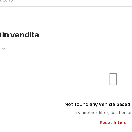
0 KW 102
i in vendita
 A:
Not found any vehicle based o
Try another filter, location 
Reset filters