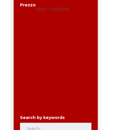
Prezzo
€256 — €300 000
Search by keywords