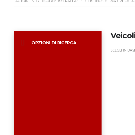
AUTOINFINITY DI COLAMUSSI RAFFAELE
>
LISTINGS
>
1364 GPL CV 14
Veicol
OPZIONI DI RICERCA
SCEGLI IN BASE