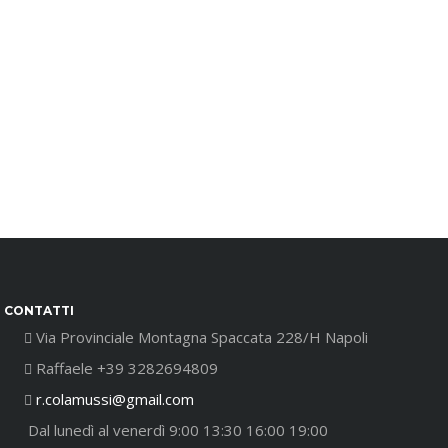
CONTATTI
Via Provinciale Montagna Spaccata 228/H Napoli
Raffaele +39 3282694809
r.colamussi@gmail.com
Dal lunedì al venerdì 9:00 13:30 16:00 19:00