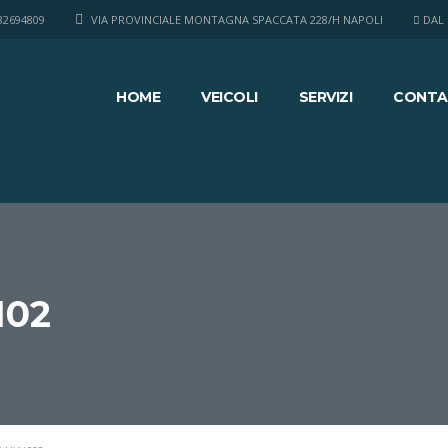
82694809
VIA PROVINCIALE MONTAGNA SPACCATA 228/H NAPOLI
DAL L
HOME
VEICOLI
SERVIZI
CONTA
102