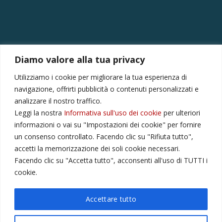
Diamo valore alla tua privacy
CONTATTI
Utilizziamo i cookie per migliorare la tua esperienza di
Via Provinciale Montagna Spaccata 228/H Napoli
navigazione, offrirti pubblicità o contenuti personalizzati e
Raffaele +39 3282694809
analizzare il nostro traffico.
Leggi la nostra
Informativa sull'uso dei cookie
per ulteriori
r.colamussi@gmail.com
informazioni o vai su "Impostazioni dei cookie" per fornire
Dal lunedì al venerdì 9:00 13:30 16:00 19:00
un consenso controllato. Facendo clic su "Rifiuta tutto",
Il sabato 9:00 13:30
accetti la memorizzazione dei soli cookie necessari.
Facendo clic su "Accetta tutto", acconsenti all'uso di TUTTI i
cookie.
Privacy Policy
Cookie
Accettare tutto