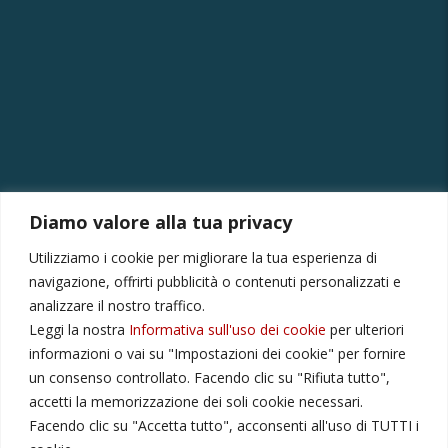
Diamo valore alla tua privacy
CONTATTI
Utilizziamo i cookie per migliorare la tua esperienza di
Via Provinciale Montagna Spaccata 228/H Napoli
navigazione, offrirti pubblicità o contenuti personalizzati e
Raffaele +39 3282694809
analizzare il nostro traffico.
Leggi la nostra
Informativa sull'uso dei cookie
per ulteriori
r.colamussi@gmail.com
informazioni o vai su "Impostazioni dei cookie" per fornire
Dal lunedì al venerdì 9:00 13:30 16:00 19:00
un consenso controllato. Facendo clic su "Rifiuta tutto",
Il sabato 9:00 13:30
accetti la memorizzazione dei soli cookie necessari.
Facendo clic su "Accetta tutto", acconsenti all'uso di TUTTI i