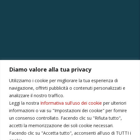
Diamo valore alla tua privacy
CONTATTI
Utilizziamo i cookie per migliorare la tua esperienza di
Via Provinciale Montagna Spaccata 228/H Napoli
navigazione, offrirti pubblicità o contenuti personalizzati e
Raffaele +39 3282694809
analizzare il nostro traffico.
Leggi la nostra
Informativa sull'uso dei cookie
per ulteriori
r.colamussi@gmail.com
informazioni o vai su "Impostazioni dei cookie" per fornire
Dal lunedì al venerdì 9:00 13:30 16:00 19:00
un consenso controllato. Facendo clic su "Rifiuta tutto",
Il sabato 9:00 13:30
accetti la memorizzazione dei soli cookie necessari.
Facendo clic su "Accetta tutto", acconsenti all'uso di TUTTI i