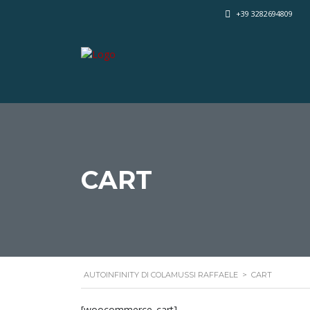
+39 3282694809
CART
AUTOINFINITY DI COLAMUSSI RAFFAELE
>
CART
[woocommerce_cart]