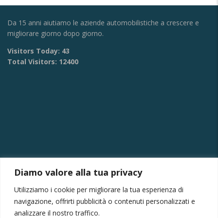
Da 15 anni aiutiamo le aziende automobilistiche a crescere e
migliorare giorno dopo giorno.
Visitors Today:
43
Total Visitors:
12400
Diamo valore alla tua privacy
CONTATTI
Utilizziamo i cookie per migliorare la tua esperienza di
Via Provinciale Montagna Spaccata 228/H Napoli
navigazione, offrirti pubblicità o contenuti personalizzati e
Raffaele +39 3282694809
analizzare il nostro traffico.