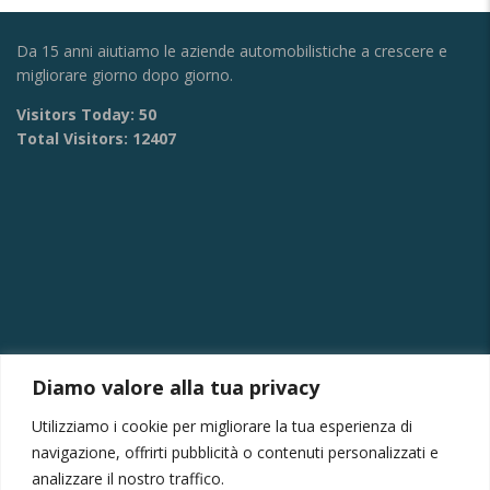
Da 15 anni aiutiamo le aziende automobilistiche a crescere e
migliorare giorno dopo giorno.
Visitors Today:
50
Total Visitors:
12407
Diamo valore alla tua privacy
CONTATTI
Utilizziamo i cookie per migliorare la tua esperienza di
Via Provinciale Montagna Spaccata 228/H Napoli
navigazione, offrirti pubblicità o contenuti personalizzati e
Raffaele +39 3282694809
analizzare il nostro traffico.