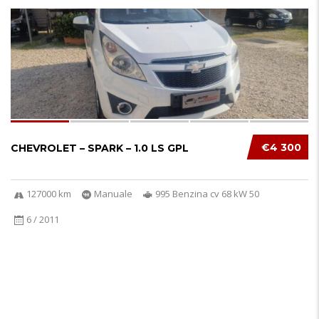
12
€4 300
CHEVROLET – SPARK – 1.0 LS GPL
127000 km
Manuale
995 Benzina cv 68 kW 50
6 / 2011