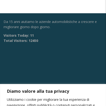
Da 15 anni aiutiamo le aziende automobilistiche a crescere e
migliorare giorno dopo giorno.
Visitors Today:
11
Total Visitors:
12450
Diamo valore alla tua privacy
CONTATTI
Utilizziamo i cookie per migliorare la tua esperienza di
Via Provinciale Montagna Spaccata 228/H Napoli
navigazione, offrirti pubblicità o contenuti personalizzati e