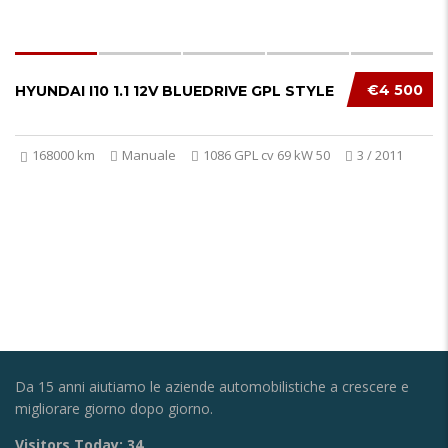
€4 500
HYUNDAI I10 1.1 12V BLUEDRIVE GPL STYLE
168000 km
Manuale
1086 GPL cv 69 kW 50
3 / 2011
Da 15 anni aiutiamo le aziende automobilistiche a crescere e
migliorare giorno dopo giorno.
Visitors Today:
34