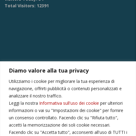
Total Visitors:
12391
Diamo valore alla tua privacy
CONTATTI
Utilizziamo i cookie per migliorare la tua esperienza di
Via Provinciale Montagna Spaccata 228/H Napoli
navigazione, offrirti pubblicità o contenuti personalizzati e
Raffaele +39 3282694809
analizzare il nostro traffico.
Leggi la nostra
Informativa sull'uso dei cookie
per ulteriori
r.colamussi@gmail.com
informazioni o vai su "Impostazioni dei cookie" per fornire
Dal lunedì al venerdì 9:00 13:30 16:00 19:00
un consenso controllato. Facendo clic su "Rifiuta tutto",
Il sabato 9:00 13:30
accetti la memorizzazione dei soli cookie necessari.
Facendo clic su "Accetta tutto", acconsenti all'uso di TUTTI i