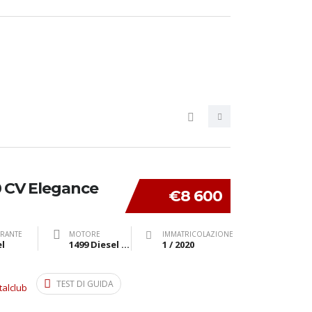
0 CV Elegance
€8 600
RANTE
MOTORE
IMMATRICOLAZIONE
l
1499 Diesel cv 102 kW 75
1 / 2020
TEST DI GUIDA
talclub