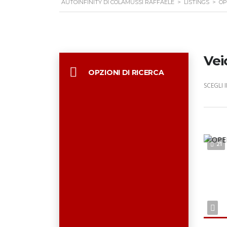
AUTOINFINITY DI COLAMUSSI RAFFAELE
>
LISTINGS
>
OP
Vei
OPZIONI DI RICERCA
SCEGLI 
21