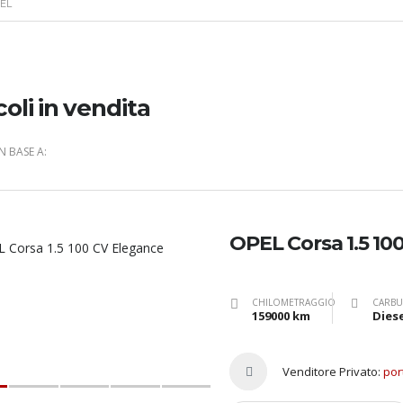
EL
coli in vendita
IN BASE A:
OPEL Corsa 1.5 10
CHILOMETRAGGIO
CARBU
159000 km
Diese
Venditore Privato:
por