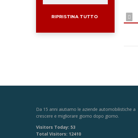
RIPRISTINA TUTTO
Da 15 anni aiutiamo le aziende automobilistiche a
crescere e migliorare giorno dopo giorno.
Visitors Today:
53
Total Visitors:
12410