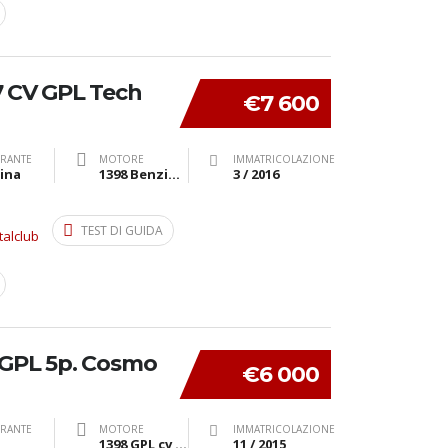
 CV GPL Tech
€7 600
RANTE
MOTORE
IMMATRICOLAZIONE
ina
1398 Benzina cv 87 kW 63
3 / 2016
TEST DI GUIDA
talclub
4 GPL 5p. Cosmo
€6 000
RANTE
MOTORE
IMMATRICOLAZIONE
1398 GPL cv 66 kW 48
11 / 2015