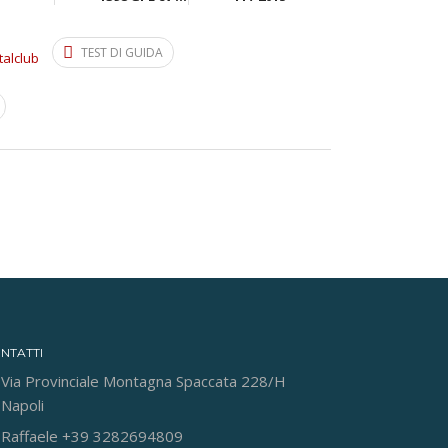
TEST DI GUIDA
talclub
NTATTI
Via Provinciale Montagna Spaccata 228/H
Napoli
Raffaele +39 3282694809