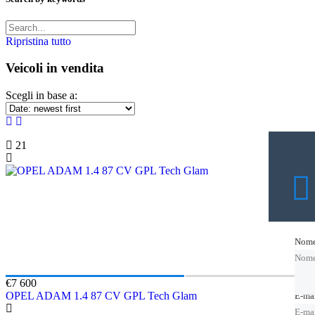
Ripristina tutto
Veicoli in vendita
Scegli in base a:
21
Nom
Nom
Nom
€7 600
OPEL ADAM 1.4 87 CV GPL Tech Glam
E-ma
E-ma
E-ma