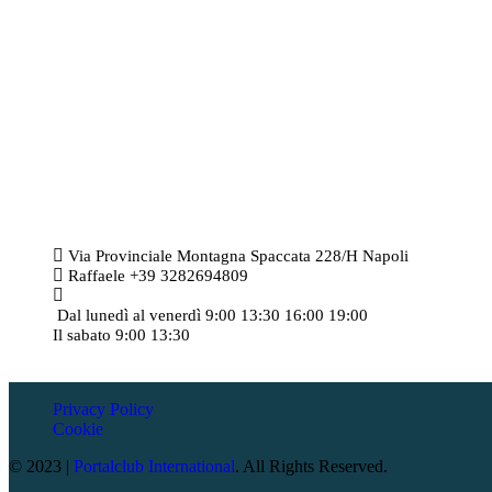
CONTATTI
Via Provinciale Montagna Spaccata 228/H Napoli
Raffaele +39 3282694809
r.colamussi@gmail.com
Dal lunedì al venerdì 9:00 13:30 16:00 19:00
Il sabato 9:00 13:30
Privacy Policy
Cookie
© 2023 |
Portalclub International
. All Rights Reserved.