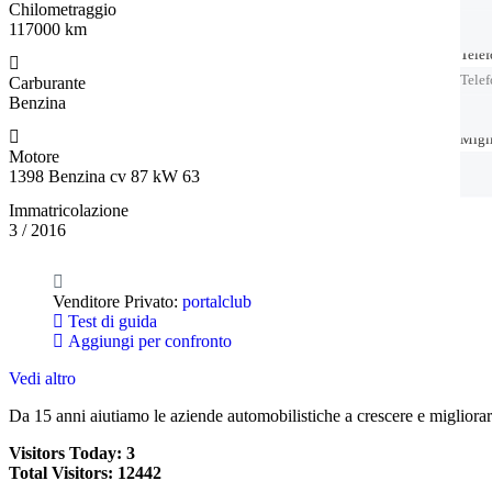
Chilometraggio
117000 km
Tele
Tele
Tele
Carburante
Benzina
Migl
Migl
Motore
1398 Benzina cv 87 kW 63
Immatricolazione
3 / 2016
Venditore Privato:
portalclub
Test di guida
Aggiungi per confronto
Vedi altro
Da 15 anni aiutiamo le aziende automobilistiche a crescere e migliora
Visitors Today:
3
Total Visitors:
12442