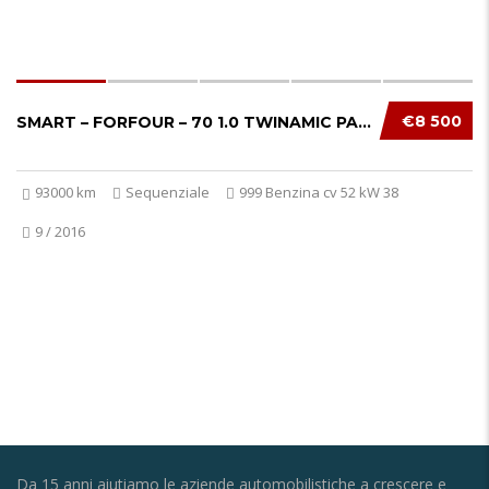
€8 500
SMART – FORFOUR – 70 1.0 TWINAMIC PASSION GP...
93000 km
Sequenziale
999 Benzina cv 52 kW 38
9 / 2016
Da 15 anni aiutiamo le aziende automobilistiche a crescere e