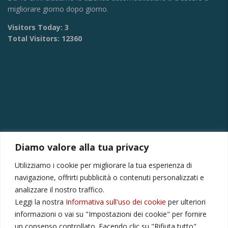
migliorare giorno dopo giorno.
Visitors Today:
3
Total Visitors:
12360
Diamo valore alla tua privacy
CONTATTI
Utilizziamo i cookie per migliorare la tua esperienza di
Via Provinciale Montagna Spaccata 228/H Napoli
navigazione, offrirti pubblicità o contenuti personalizzati e
Raffaele +39 3282694809
analizzare il nostro traffico.
Leggi la nostra
Informativa sull'uso dei cookie
per ulteriori
r.colamussi@gmail.com
informazioni o vai su "Impostazioni dei cookie" per fornire
Dal lunedì al venerdì 9:00 13:30 16:00 19:00
un consenso controllato. Facendo clic su "Rifiuta tutto",