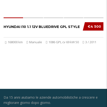
€4 500
HYUNDAI I10 1.1 12V BLUEDRIVE GPL STYLE
168000 km
Manuale
1086 GPL cv 69 kW 50
3 / 2011
Da 15 anni aiutiamo le aziende automobilistiche a crescere e
migliorare giorno dopo giorno.