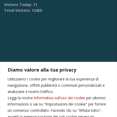
Visitors Today:
11
Total Visitors:
12450
Diamo valore alla tua privacy
CONTATTI
Utilizziamo i cookie per migliorare la tua esperienza di
Via Provinciale Montagna Spaccata 228/H Napoli
navigazione, offrirti pubblicità o contenuti personalizzati e
Raffaele +39 3282694809
analizzare il nostro traffico.
Leggi la nostra
Informativa sull'uso dei cookie
per ulteriori
r.colamussi@gmail.com
informazioni o vai su "Impostazioni dei cookie" per fornire
Dal lunedì al venerdì 9:00 13:30 16:00 19:00
un consenso controllato. Facendo clic su "Rifiuta tutto",
Il sabato 9:00 13:30
accetti la memorizzazione dei soli cookie necessari.