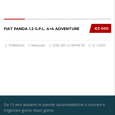
€5 000
FIAT PANDA 1.2 G.P.L. 4×4 ADVENTURE
159000 km
Manuale
1242 GPL cv 69 kW 50
12 / 2010
Da 15 anni aiutiamo le aziende automobilistiche a crescere e
migliorare giorno dopo giorno.