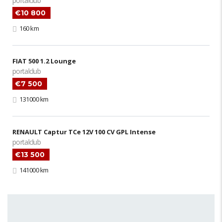
portalclub
€10 800
160 km
FIAT 500 1.2 Lounge
portalclub
€7 500
131000 km
RENAULT Captur TCe 12V 100 CV GPL Intense
portalclub
€13 500
141000 km