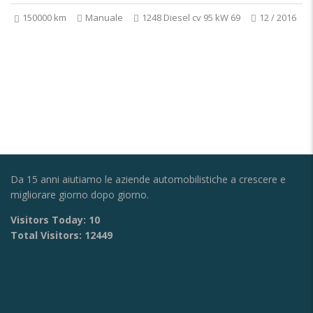
150000 km
Manuale
1248 Diesel cv 95 kW 69
12 / 2016
Da 15 anni aiutiamo le aziende automobilistiche a crescere e
migliorare giorno dopo giorno.
Visitors Today:
10
Total Visitors:
12449