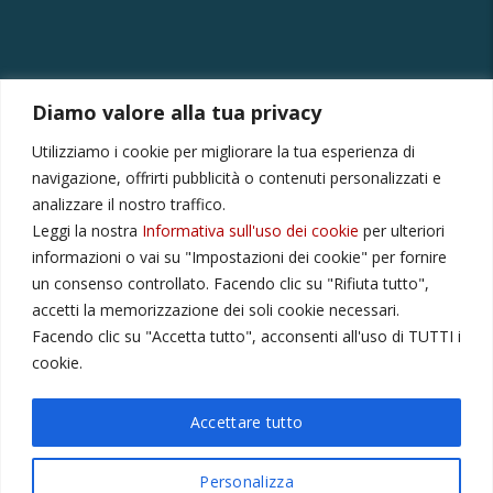
Diamo valore alla tua privacy
CONTATTI
Utilizziamo i cookie per migliorare la tua esperienza di
Via Provinciale Montagna Spaccata 228/H Napoli
navigazione, offrirti pubblicità o contenuti personalizzati e
Raffaele +39 3282694809
analizzare il nostro traffico.
Leggi la nostra
Informativa sull'uso dei cookie
per ulteriori
r.colamussi@gmail.com
informazioni o vai su "Impostazioni dei cookie" per fornire
Dal lunedì al venerdì 9:00 13:30 16:00 19:00
un consenso controllato. Facendo clic su "Rifiuta tutto",
Il sabato 9:00 13:30
accetti la memorizzazione dei soli cookie necessari.
Facendo clic su "Accetta tutto", acconsenti all'uso di TUTTI i
cookie.
Privacy Policy
Cookie
Accettare tutto
Personalizza