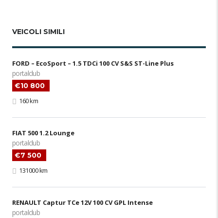
VEICOLI SIMILI
FORD – EcoSport – 1.5 TDCi 100 CV S&S ST-Line Plus
portalclub
€10 800
160 km
FIAT 500 1.2 Lounge
portalclub
€7 500
131000 km
RENAULT Captur TCe 12V 100 CV GPL Intense
portalclub