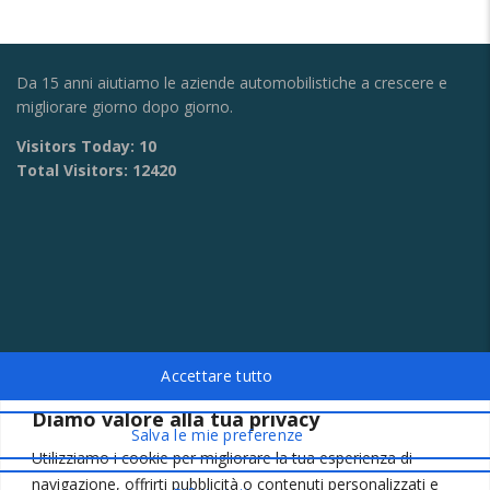
Da 15 anni aiutiamo le aziende automobilistiche a crescere e
migliorare giorno dopo giorno.
Visitors Today:
10
Total Visitors:
12420
Diamo valore alla tua privacy
CONTATTI
Utilizziamo i cookie per migliorare la tua esperienza di
Via Provinciale Montagna Spaccata 228/H Napoli
navigazione, offrirti pubblicità o contenuti personalizzati e