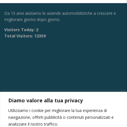
Da 15 anni aiutiamo le aziende automobilistiche a crescere e
migliorare giorno dopo giorno.
Visitors Today:
2
Total Visitors:
12359
Diamo valore alla tua privacy
CONTATTI
Utilizziamo i cookie per migliorare la tua esperienza di
Via Provinciale Montagna Spaccata 228/H Napoli
navigazione, offrirti pubblicità o contenuti personalizzati e
Raffaele +39 3282694809
analizzare il nostro traffico.