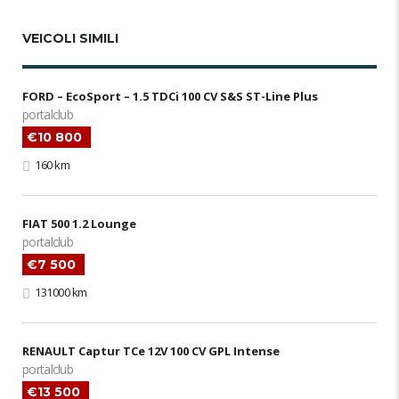
VEICOLI SIMILI
FORD – EcoSport – 1.5 TDCi 100 CV S&S ST-Line Plus
portalclub
€10 800
160 km
FIAT 500 1.2 Lounge
portalclub
€7 500
131000 km
RENAULT Captur TCe 12V 100 CV GPL Intense
portalclub
€13 500