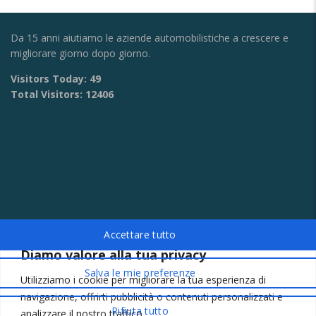
Da 15 anni aiutiamo le aziende automobilistiche a crescere e
migliorare giorno dopo giorno.
Visitors Today:
49
Total Visitors:
12406
Diamo valore alla tua privacy
CONTATTI
Utilizziamo i cookie per migliorare la tua esperienza di
Via Provinciale Montagna Spaccata 228/H Napoli
navigazione, offrirti pubblicità o contenuti personalizzati e
Raffaele +39 3282694809
analizzare il nostro traffico.