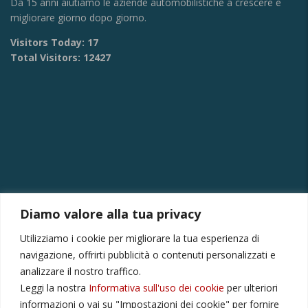
Da 15 anni aiutiamo le aziende automobilistiche a crescere e
migliorare giorno dopo giorno.
Visitors Today:
17
Total Visitors:
12427
Diamo valore alla tua privacy
CONTATTI
Utilizziamo i cookie per migliorare la tua esperienza di
Via Provinciale Montagna Spaccata 228/H Napoli
navigazione, offrirti pubblicità o contenuti personalizzati e
Raffaele +39 3282694809
analizzare il nostro traffico.
Leggi la nostra
Informativa sull'uso dei cookie
per ulteriori
r.colamussi@gmail.com
informazioni o vai su "Impostazioni dei cookie" per fornire