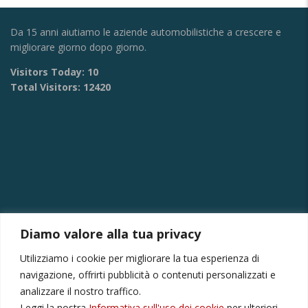
Da 15 anni aiutiamo le aziende automobilistiche a crescere e
migliorare giorno dopo giorno.
Visitors Today:
10
Total Visitors:
12420
Diamo valore alla tua privacy
CONTATTI
Utilizziamo i cookie per migliorare la tua esperienza di
Via Provinciale Montagna Spaccata 228/H Napoli
navigazione, offrirti pubblicità o contenuti personalizzati e
Raffaele +39 3282694809
analizzare il nostro traffico.
Leggi la nostra
Informativa sull'uso dei cookie
per ulteriori