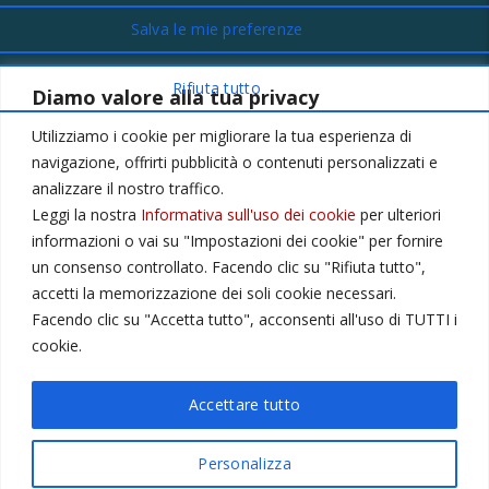
Diamo valore alla tua privacy
CONTATTI
Utilizziamo i cookie per migliorare la tua esperienza di
Via Provinciale Montagna Spaccata 228/H Napoli
navigazione, offrirti pubblicità o contenuti personalizzati e
Raffaele +39 3282694809
analizzare il nostro traffico.
Leggi la nostra
Informativa sull'uso dei cookie
per ulteriori
r.colamussi@gmail.com
informazioni o vai su "Impostazioni dei cookie" per fornire
Dal lunedì al venerdì 9:00 13:30 16:00 19:00
un consenso controllato. Facendo clic su "Rifiuta tutto",
Il sabato 9:00 13:30
accetti la memorizzazione dei soli cookie necessari.
Facendo clic su "Accetta tutto", acconsenti all'uso di TUTTI i
cookie.
Privacy Policy
Cookie
Accettare tutto
Personalizza
© 2023 |
Portalclub International
. All Rights Reserved.