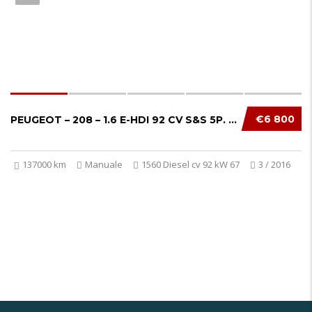
€6 800
PEUGEOT – 208 – 1.6 E-HDI 92 CV S&S 5P. ALLU...
137000 km
Manuale
1560 Diesel cv 92 kW 67
3 / 2016