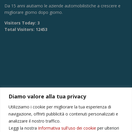
Da 15 anni aiutiamo le aziende automobilistiche a crescere e
migliorare giorno dopo giorno.
Visitors Today:
3
Total Visitors:
12453
Diamo valore alla tua privacy
CONTATTI
Utilizziamo i cookie per migliorare la tua esperienza di
Via Provinciale Montagna Spaccata 228/H Napoli
navigazione, offrirti pubblicità o contenuti personalizzati e
Raffaele +39 3282694809
analizzare il nostro traffico.
Leggi la nostra
Informativa sull'uso dei cookie
per ulteriori
r.colamussi@gmail.com