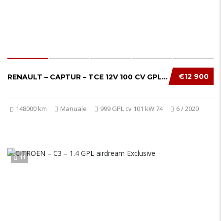
€12 900
RENAULT – CAPTUR – TCE 12V 100 CV GPL INTENS...
148000 km
Manuale
999 GPL cv 101 kW 74
6 / 2020
11