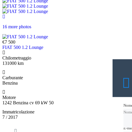
16 more photos
€7 500
FIAT 500 1.2 Lounge
Chilometraggio
131000 km
Carburante
Benzina
Motore
1242 Benzina cv 69 kW 50
Nom
Nom
Immatricolazione
Nom
7 / 2017
E-ma
E-ma