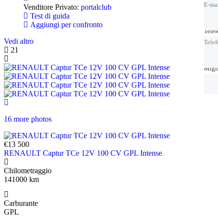
E-ma
Venditore Privato:
portalclub
Test di guida
Aggiungi per confronto
Tele
Tele
Vedi altro
Tele
21
Migl
Migl
16 more photos
€13 500
RENAULT Captur TCe 12V 100 CV GPL Intense
Chilometraggio
141000 km
Carburante
GPL