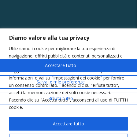
Diamo valore alla tua privacy
CONTATTI
Utilizziamo i cookie per migliorare la tua esperienza di
Via Provinciale Montagna Spaccata 228/H Napoli
navigazione, offrirti pubblicità o contenuti personalizzati e
Raffaele +39 3282694809
analizzare il nostro traffico.
Leggi la nostra
Informativa sull'uso dei cookie
per ulteriori
r.colamussi@gmail.com
informazioni o vai su "Impostazioni dei cookie" per fornire
Dal lunedì al venerdì 9:00 13:30 16:00 19:00
un consenso controllato. Facendo clic su "Rifiuta tutto",
Il sabato 9:00 13:30
accetti la memorizzazione dei soli cookie necessari.
Facendo clic su "Accetta tutto", acconsenti all'uso di TUTTI i
cookie.
Privacy Policy
Cookie
Accettare tutto