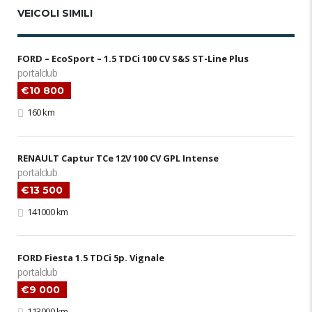
VEICOLI SIMILI
FORD – EcoSport – 1.5 TDCi 100 CV S&S ST-Line Plus
portalclub
€10 800
160 km
RENAULT Captur TCe 12V 100 CV GPL Intense
portalclub
€13 500
141000 km
FORD Fiesta 1.5 TDCi 5p. Vignale
portalclub
€9 000
113000 km