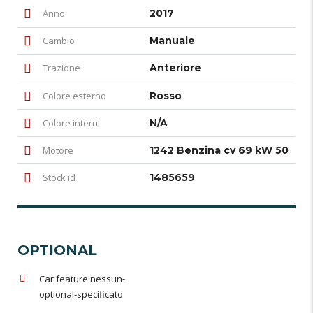
Anno
2017
Cambio
Manuale
Trazione
Anteriore
Colore esterno
Rosso
Colore interni
N/A
Motore
1242 Benzina cv 69 kW 50
Stock id
1485659
OPTIONAL
Car feature nessun-
optional-specificato