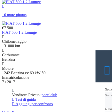
16 more photos
€7 500
FIAT 500 1.2 Lounge
Chilometraggio
131000 km
Carburante
Benzina
Motore
1242 Benzina cv 69 kW 50
Immatricolazione
7 / 2017
Nom
Nom
Venditore Privato:
portalclub
Nom
Test di guida
Aggiungi per confronto
E-ma
E-ma