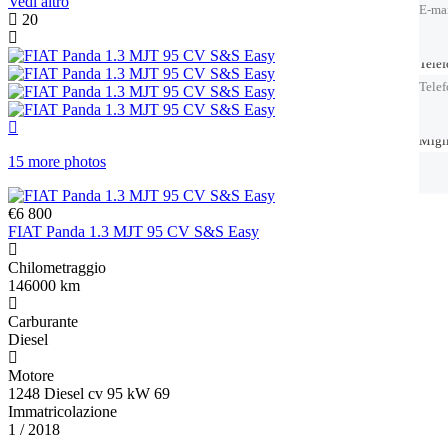
Vedi altro
E-ma
20
Tele
Tele
Tele
Migl
Migl
15 more photos
€6 800
FIAT Panda 1.3 MJT 95 CV S&S Easy
Chilometraggio
146000 km
Carburante
Diesel
Motore
1248 Diesel cv 95 kW 69
Immatricolazione
1 / 2018