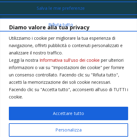
Diamo valore alla tua privacy
CONTATTI
Utilizziamo i cookie per migliorare la tua esperienza di
Via Provinciale Montagna Spaccata 228/H Napoli
navigazione, offrirti pubblicità o contenuti personalizzati e
Raffaele +39 3282694809
analizzare il nostro traffico.
Leggi la nostra
Informativa sull'uso dei cookie
per ulteriori
r.colamussi@gmail.com
informazioni o vai su "Impostazioni dei cookie" per fornire
Dal lunedì al venerdì 9:00 13:30 16:00 19:00
un consenso controllato. Facendo clic su "Rifiuta tutto",
Il sabato 9:00 13:30
accetti la memorizzazione dei soli cookie necessari.
Facendo clic su "Accetta tutto", acconsenti all'uso di TUTTI i
cookie.
Privacy Policy
Cookie
Accettare tutto
Personalizza
© 2023 |
Portalclub International
. All Rights Reserved.