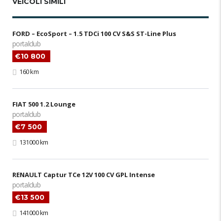
VEICOLI SIMILI
FORD – EcoSport – 1.5 TDCi 100 CV S&S ST-Line Plus
portalclub
€10 800
160 km
FIAT 500 1.2 Lounge
portalclub
€7 500
131000 km
RENAULT Captur TCe 12V 100 CV GPL Intense
portalclub
€13 500
141000 km