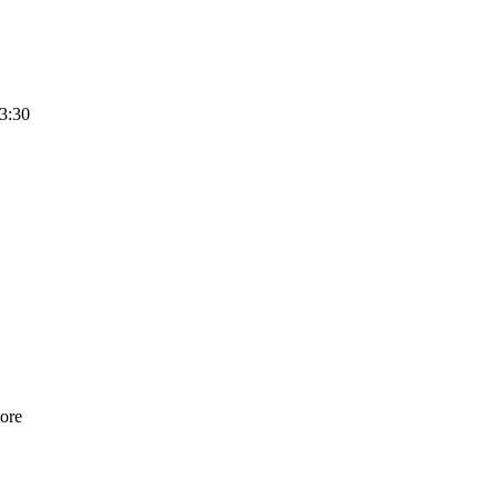
13:30
iore