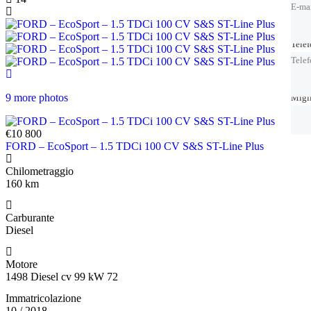
E-ma
Tele
Tele
Tele
9 more photos
Migl
Migl
€10 800
FORD – EcoSport – 1.5 TDCi 100 CV S&S ST-Line Plus
Chilometraggio
160 km
Carburante
Diesel
Motore
1498 Diesel cv 99 kW 72
Immatricolazione
10 / 2018