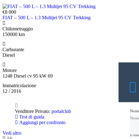
€8 000
FIAT – 500 L – 1.3 Multijet 95 CV Trekking
Chilometraggio
150000 km
Carburante
Diesel
Motore
1248 Diesel cv 95 kW 69
Immatricolazione
12 / 2016
Venditore Privato:
portalclub
Nom
Nom
Test di guida
Nom
Aggiungi per confronto
Vedi altro
E-ma
E-ma
14