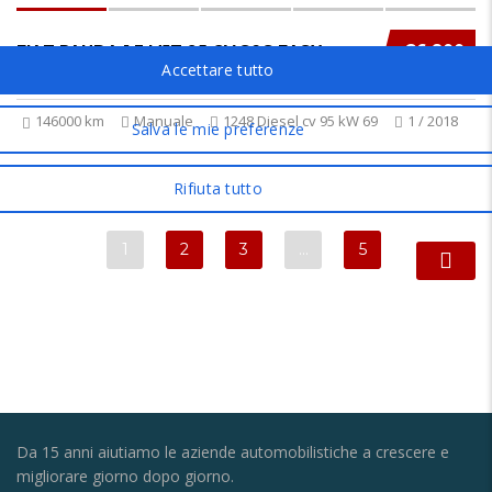
€6 800
FIAT PANDA 1.3 MJT 95 CV S&S EASY
146000 km
Manuale
1248 Diesel cv 95 kW 69
1 / 2018
1
2
3
…
5
Da 15 anni aiutiamo le aziende automobilistiche a crescere e
migliorare giorno dopo giorno.