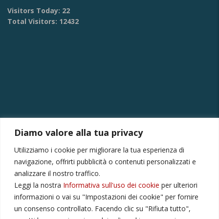
Visitors Today:
22
Total Visitors:
12432
Diamo valore alla tua privacy
CONTATTI
Utilizziamo i cookie per migliorare la tua esperienza di
Via Provinciale Montagna Spaccata 228/H Napoli
navigazione, offrirti pubblicità o contenuti personalizzati e
Raffaele +39 3282694809
analizzare il nostro traffico.
Leggi la nostra
Informativa sull'uso dei cookie
per ulteriori
r.colamussi@gmail.com
informazioni o vai su "Impostazioni dei cookie" per fornire
Dal lunedì al venerdì 9:00 13:30 16:00 19:00
un consenso controllato. Facendo clic su "Rifiuta tutto",
Il sabato 9:00 13:30