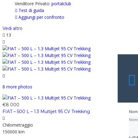
Venditore Privato:
portalclub
Test di guida
Aggiungi per confronto
Vedi altro
13
8 more photos
€8 000
FIAT – 500 L – 1.3 Multijet 95 CV Trekking
Nom
Nom
Nom
Chilometraggio
150000 km
E-ma
E-ma