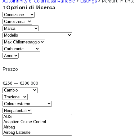
Autoinfinity di Colamussi Raffaele
>
Listings
>
Paraurti in tinta
Opzioni di Ricerca
Prezzo
€256 — €300 000