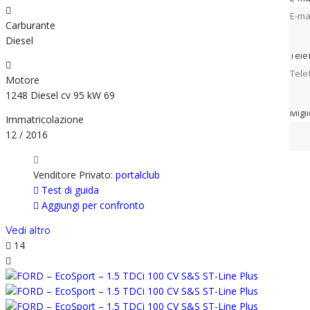
E-ma
Carburante
Diesel
Tele
Tele
Tele
Motore
1248 Diesel cv 95 kW 69
Migl
Migl
Immatricolazione
12 / 2016
Venditore Privato:
portalclub
Test di guida
Aggiungi per confronto
Vedi altro
14