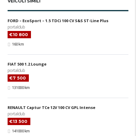
VEICOLI SIMILI
FORD – EcoSport – 1.5 TDCi 100 CV S&S ST-Line Plus
portalclub
€10 800
160 km
FIAT 500 1.2 Lounge
portalclub
€7 500
131000 km
RENAULT Captur TCe 12V 100 CV GPL Intense
portalclub
€13 500
141000 km