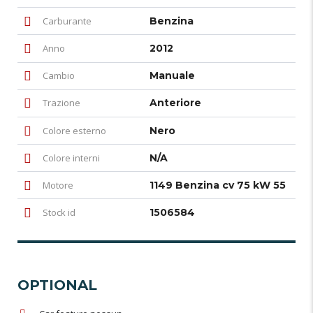
Carburante
Benzina
Anno
2012
Cambio
Manuale
Trazione
Anteriore
Colore esterno
Nero
Colore interni
N/A
Motore
1149 Benzina cv 75 kW 55
Stock id
1506584
OPTIONAL